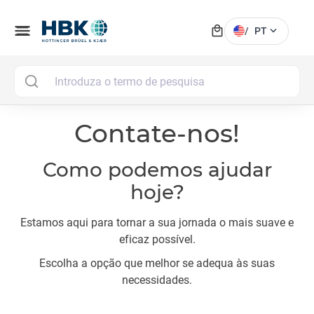
local_mall
menu
expand_more
/
PT
MAI
Contate-nos!
Como podemos ajudar
hoje?
Estamos aqui para tornar a sua jornada o mais suave e
eficaz possível.
Escolha a opção que melhor se adequa às suas
necessidades.