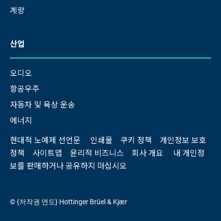
계량
산업
오디오
항공우주
자동차 및 육상 운송
에너지
현대적 노예제 선언문
인쇄물
쿠키 정책
개인정보 보호
정책
사이트맵
윤리적 비즈니스
회사 개요
내 개인정
보를 판매하거나 공유하지 마십시오
© {저작권 연도} Hottinger Brüel & Kjær