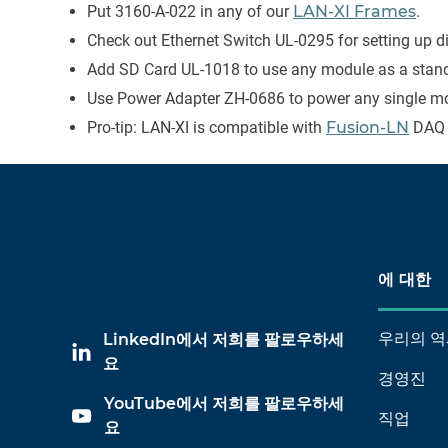
Put 3160-A-022 in any of our
LAN-XI Frames
.
Check out Ethernet Switch UL-0295 for setting up d
Add SD Card UL-1018 to use any module as a stand
Use Power Adapter ZH-0686 to power any single mo
Pro-tip: LAN-XI is compatible with
Fusion-LN
DAQ 
에 대한
우리의 역
LinkedIn에서 저희를 팔로우하세
요
경영진
YouTube에서 저희를 팔로우하세
직업
요