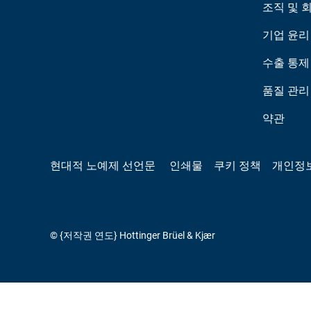
조직 및 
기업 윤리
수출 통제
품질 관리
약관
현대적 노예제 선언문
인쇄물
쿠키 정책
개인정
© {저작권 연도} Hottinger Brüel & Kjær