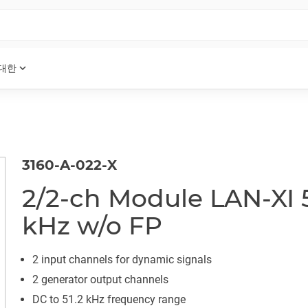
expand_more
 대한
3160-A-022-X
2/2-ch Module LAN-XI 5
kHz w/o FP
2 input channels for dynamic signals
2 generator output channels
DC to 51.2 kHz frequency range