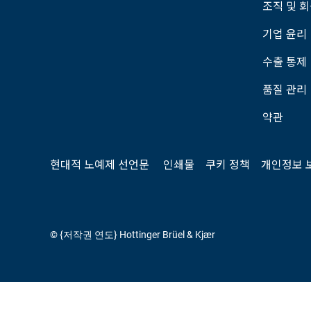
조직 및 
기업 윤리
수출 통제
품질 관리
약관
현대적 노예제 선언문
인쇄물
쿠키 정책
개인정보 
© {저작권 연도} Hottinger Brüel & Kjær