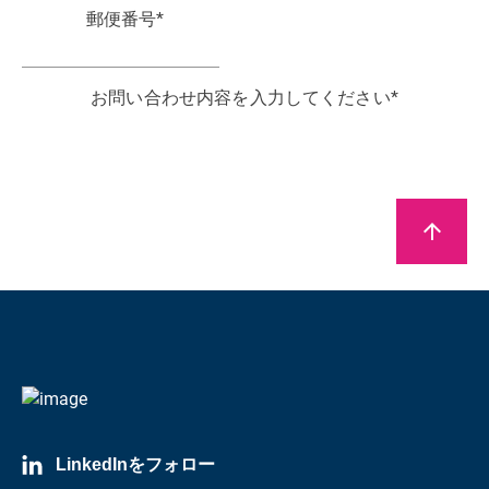
郵便番号
*
お問い合わせ内容を入力してください
*
HBKからのマーケティング通信（メルマガ等）の受
arrow_upward
信に同意します。
hbkworld.comによる個人データの保存および処理
に同意します。当社
について
プライバシーポリシー
*
LinkedInをフォロー