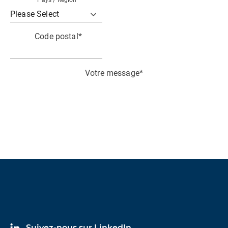
Pays / Région
*
Code postal
*
Votre message
*
J’accepte de recevoir des communications
pertinentes ainsi que des informations techniques
de la part de HBK.
Je reconnais et accepte le traitement de mes
données personnelles conformément à la politique
de HBK
Data Privacy Policy
*
Suivez-nous sur LinkedIn