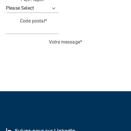
Pays / Région
*
Code postal
*
Votre message
*
J’accepte de recevoir des communications
pertinentes ainsi que des informations techniques
de la part de HBK.
Je reconnais et accepte le traitement de mes
données personnelles conformément à la politique
de HBK
Data Privacy Policy
*
Suivez-nous sur LinkedIn