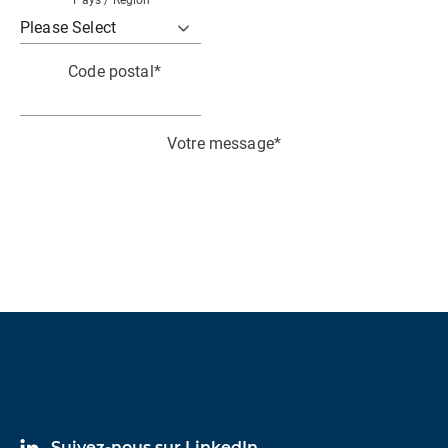
Pays / Région
*
Code postal
*
Votre message
*
J’accepte de recevoir des communications
pertinentes ainsi que des informations techniques
de la part de HBK.
Je reconnais et accepte le traitement de mes
données personnelles conformément à la politique
de HBK
Data Privacy Policy
*
Suivez-nous sur LinkedIn