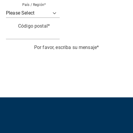
País / Región
*
Código postal
*
Por favor, escriba su mensaje
*
Acepto recibir novedades relevantes e información
técnica de HBK.
Reconozco y acepto el tratamiento de mis datos
personales de conformidad con la
Data Privacy
Policy
*